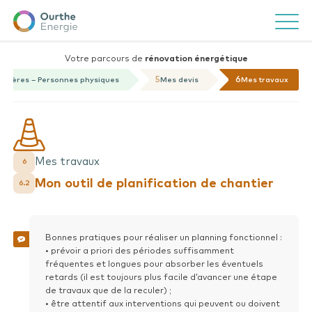
Ourthe
Ouvrir/f
Energie
Un coup de pouce ?
Close
Nouvelle tâche
Close
Effectuez une recherche
Votre parcours de
rénovation énergétique
Nom de la tâche*
5
6
ancières – Personnes physiques
Mes devis
Mes travaux
Ajouter une date de
Ajouter une date de fin
début
Mes travaux
6
Vous avez une question ?
Mon outil de planification de chantier
6.2
Consultez notre FAQ
Commentaires
Bonnes pratiques pour réaliser un planning fonctionnel :
• prévoir a priori des périodes suffisamment
fréquentes et longues pour absorber les éventuels
retards (il est toujours plus facile d’avancer une étape
de travaux que de la reculer) ;
• être attentif aux interventions qui peuvent ou doivent
Ajouter une pièce jointe