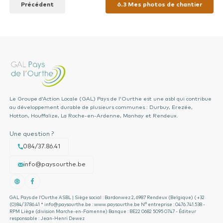
Précédent
6.3 Mes photos de chantier
Le Groupe d’Action Locale (GAL) Pays de l’Ourthe est une asbl qui contribue
au développement durable de plusieurs communes : Durbuy, Erezée,
Hotton, Houffalize, La Roche-en-Ardenne, Manhay et Rendeux.
Une question ?
084/37.86.41
info@paysourthe.be
GAL Pays de l’Ourthe ASBL | Siège social : Bardonwez 2, 6987 Rendeux (Belgique) ( +32
(0)84/37.86.41 * info@paysourthe.be : www.paysourthe.be N° entreprise : 0476.741.538 -
RPM Liège (division Marche-en-Famenne) Banque : BE22 0682 5095 0747 - Éditeur
responsable : Jean-Henri Dewez