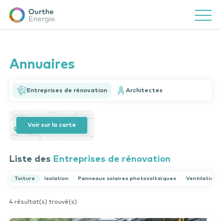
Ourthe
Ouvrir/f
Energie
Un coup de pouce ?
Close
Effectuez une recherche
Annuaires
Entreprises de rénovation
Architectes
Voir sur la carte
Vous avez une question ?
Consultez notre FAQ
Liste des
Entreprises de rénovation
re
Toiture
Isolation
Panneaux solaires photovoltaïques
Ventilation
4 résultat(s) trouvé(s)