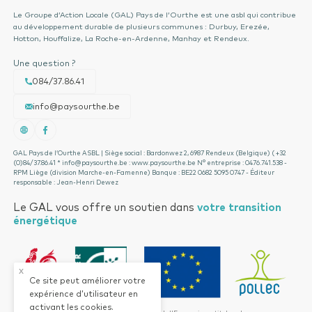
Le Groupe d’Action Locale (GAL) Pays de l’Ourthe est une asbl qui contribue
au développement durable de plusieurs communes : Durbuy, Erezée,
Hotton, Houffalize, La Roche-en-Ardenne, Manhay et Rendeux.
Une question ?
084/37.86.41
info@paysourthe.be
GAL Pays de l’Ourthe ASBL | Siège social : Bardonwez 2, 6987 Rendeux (Belgique) ( +32
(0)84/37.86.41 * info@paysourthe.be : www.paysourthe.be N° entreprise : 0476.741.538 -
RPM Liège (division Marche-en-Famenne) Banque : BE22 0682 5095 0747 - Éditeur
responsable : Jean-Henri Dewez
Le GAL vous offre un soutien dans
votre transition
énergétique
x
Ce site peut améliorer votre
expérience d’utilisateur en
activant les cookies.