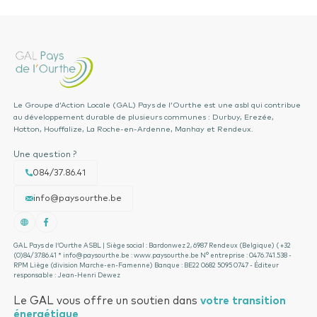
Le Groupe d’Action Locale (GAL) Pays de l’Ourthe est une asbl qui contribue
au développement durable de plusieurs communes : Durbuy, Erezée,
Hotton, Houffalize, La Roche-en-Ardenne, Manhay et Rendeux.
Une question ?
084/37.86.41
info@paysourthe.be
GAL Pays de l’Ourthe ASBL | Siège social : Bardonwez 2, 6987 Rendeux (Belgique) ( +32
(0)84/37.86.41 * info@paysourthe.be : www.paysourthe.be N° entreprise : 0476.741.538 -
RPM Liège (division Marche-en-Famenne) Banque : BE22 0682 5095 0747 - Éditeur
responsable : Jean-Henri Dewez
Le GAL vous offre un soutien dans
votre transition
énergétique