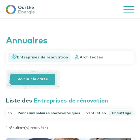
Ourthe
Ouvrir/f
Energie
Un coup de pouce ?
Close
Effectuez une recherche
Annuaires
Entreprises de rénovation
Architectes
Voir sur la carte
Vous avez une question ?
Consultez notre FAQ
Liste des
Entreprises de rénovation
solation
Panneaux solaires photovoltaïques
Ventilation
Chauffage
1 résultat(s) trouvé(s)