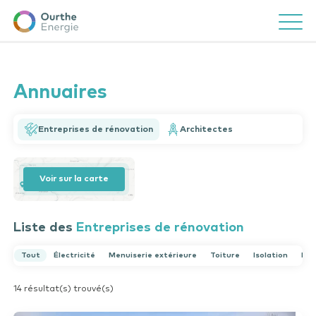
Ourthe
Ouvrir/f
Energie
Un coup de pouce ?
Close
Effectuez une recherche
Annuaires
Entreprises de rénovation
Architectes
Voir sur la carte
Vous avez une question ?
Consultez notre FAQ
Liste des
Entreprises de rénovation
Tout
Électricité
Menuiserie extérieure
Toiture
Isolation
Pan
14 résultat(s) trouvé(s)