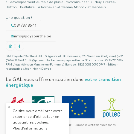
au développement durable de plusieurs communes : Durbuy, Erezée,
Hotton, Houffalize, La Roche-en-Ardenne, Manhay et Rendeux.
Une question ?
084/37.86.41
info@paysourthe.be
GAL Pays de l’Ourthe ASBL | Siège social : Bardonwez 2, 6987 Rendeux (Belgique) ( +32
(0)84/37.86.41 * info@paysourthe.be : www.paysourthe.be N° entreprise : 0476.741.538 -
RPM Liège (division Marche-en-Famenne) Banque : BE22 0682 5095 0747 - Éditeur
responsable : Jean-Henri Dewez
Le GAL vous offre un soutien dans
votre transition
énergétique
x
Ce site peut améliorer votre
expérience d’utilisateur en
activant les cookies.
Fonds européen pour le développement rural : l'Europe investit dans les zones
Plus d’informations
rurales